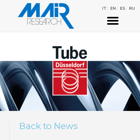
IT
EN
ES
RU
Back to News