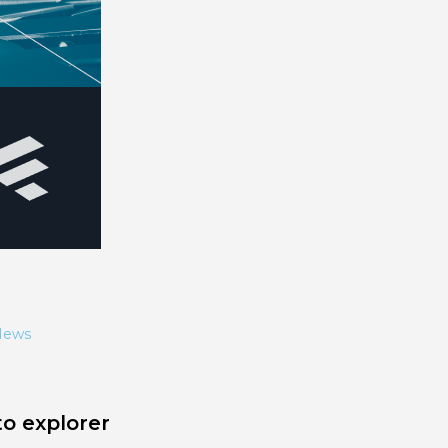
News
o explorer