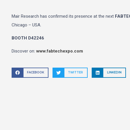
Mair Research has confirmed its presence at the next
FABTEC
Chicago – USA.
BOOTH D42246
Discover on:
www.fabtechexpo.com
FACEBOOK
TWITTER
LINKEDIN