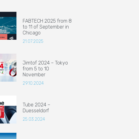
FABTECH 2025 from 8
to 11 of September in
Chicago
21.07.2025
Jimtof 2024 – Tokyo
from 5 to 10
November
29.10.2024
Tube 2024 –
Duesseldorf
25.03.2024