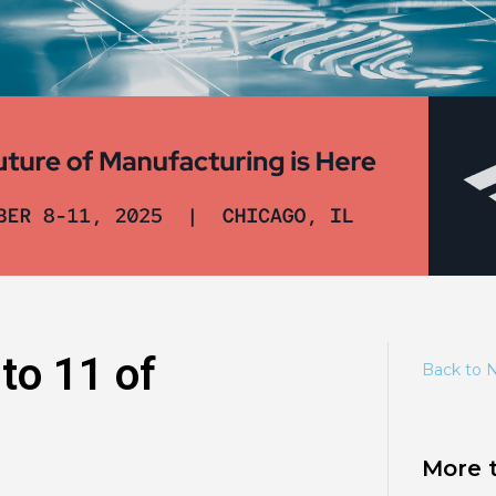
to 11 of
Back to 
More t