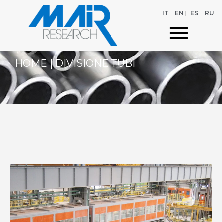
IT
EN
ES
RU
HOME
|
DIVISIONE TUBI