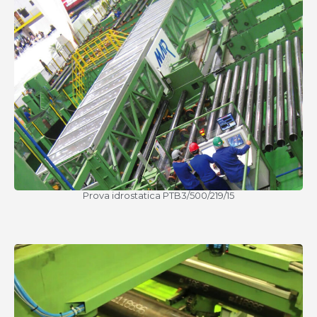
Prova idrostatica PTB3/500/219/15