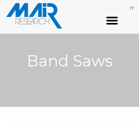
IT
Band Saws