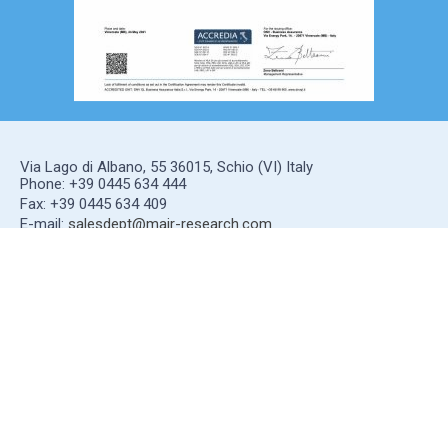
Via Lago di Albano, 55 36015, Schio (VI) Italy
Phone: +39 0445 634 444
Fax: +39 0445 634 409
E-mail:
salesdept@mair-research.com
компания
Сервисы
Юридический
видение
Помощь
Privacy
Оригинальные
Cookie
подразделения
замены