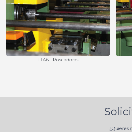
TTA6 - Roscadoras
Solic
¿Quieres 